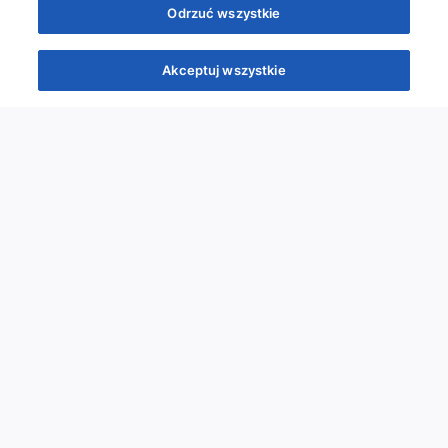
Odrzuć wszystkie
Akceptuj wszystkie
Quizy
Kursy
Wiedza
Webinary
Podcasty
Quizy
Szybka piątka
Powtórka przed PES
Wyzwanie
Co poszło nie tak?