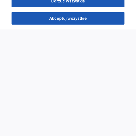
Odrzuć wszystkie
Akceptuj wszystkie
Quizy
Kursy
Wiedza
Webinary
Podcasty
Quizy
Szybka piątka
Powtórka przed PES
Wyzwanie
Co poszło nie tak?