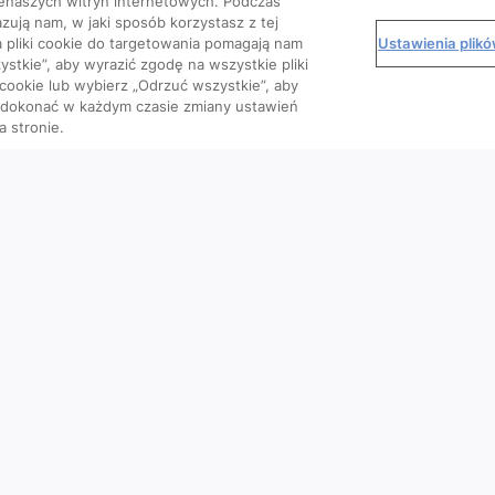
enaszych witryn internetowych. Podczas
zują nam, w jaki sposób korzystasz z tej
Ustawienia plik
 a pliki cookie do targetowania pomagają nam
stkie”, aby wyrazić zgodę na wszystkie pliki
 cookie lub wybierz „Odrzuć wszystkie”, aby
o dokonać w każdym czasie zmiany ustawień
a stronie.
Kursy
Wiedza
Dla pacjenta
 PES
Artykuły
Podcasty
k?
Wideo
razowe