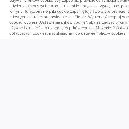
Używamy plików cookie, aby zapewnić prawidłowe funkcjonowani
odwiedzania naszych stron pliki cookie dotyczące wydajności poka
witryny, funkcjonalne pliki cookie zapamiętują Twoje preferencje,
udostępniać treści odpowiednie dla Ciebie. Wybierz „Akceptuj wszy
cookie, wybierz „Ustawienia plików cookie”, aby zarządzać plikami
używać tylko ściśle niezbędnych plików cookie. Możecie Państw
dotyczących cookies, naciskając link do ustawień plików cookies n
Quizy
Szybka piątka
Powtórka przed
Wyzwanie
Co poszło nie ta
Ciekawostki ob
Przypadki