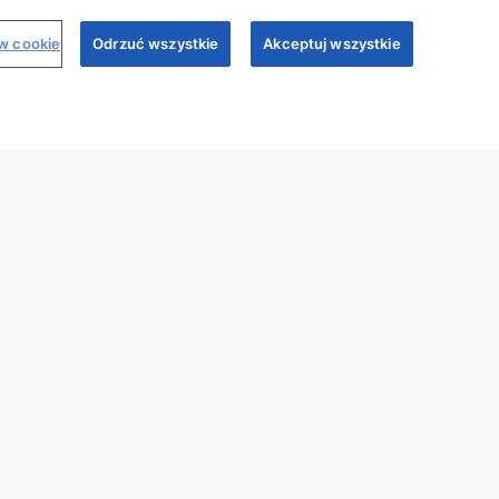
ów cookie
Odrzuć wszystkie
Akceptuj wszystkie
Dr Sim
Regulamin
Polityka prywatności
My Sandoz