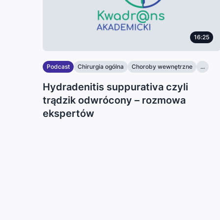
16:25
Podcast
Chirurgia ogólna
Choroby wewnętrzne
...
Hydradenitis suppurativa czyli
trądzik odwrócony – rozmowa
ekspertów